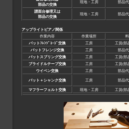
現地・工房
部品代
部品の交換
譜面台修理又は
現地・工房
部品代
部品の交換
アップライトピアノ関係
作業内容
作業場所
料
バットﾌﾚﾝｼﾞｺｰﾄﾞ交換
工房
工賃(部
バットフレンジ交換
工房
部品代
バットスブリング交換
工房
工賃(部
ブライドルテープ交換
工房
工賃(部
ウイペン交換
工房
部品代
バット＋シャンク交換
工房
部品代
マフラーフェルト交換
現地・工房
工賃(部