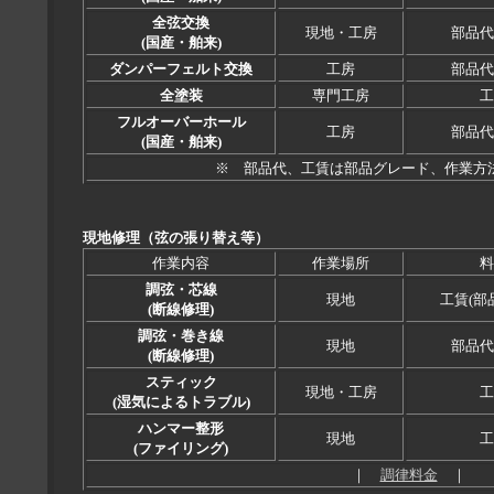
全弦交換
現地・工房
部品代
(国産・舶来)
ダンパーフェルト交換
工房
部品代
全塗装
専門工房
工
フルオーバーホール
工房
部品代
(国産・舶来)
※ 部品代、工賃は部品グレード、作業方
現地修理（弦の張り替え等）
作業内容
作業場所
料
調弦・芯線
現地
工賃(部
(断線修理)
調弦・巻き線
現地
部品代
(断線修理)
スティック
現地・工房
工
(湿気によるトラブル)
ハンマー整形
現地
工
(ファイリング)
｜
調律料金
｜