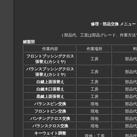
修理・部品交換 メニュー
( 部品代、工賃は部品グレード、作業方法
鍵盤部
作業内容
作業場所
料
フロントブッシングクロス
工房
部品代
張替え(カシミヤ)
バランスブッシングクロス
工房
部品代
張替え(カシミヤ)
白鍵上面張替え
工房
部品代
白鍵木口張替え
工房
部品代
黒鍵上面張替え
工房
部品代
バランスピン交換
現地
部品代
フロントピン交換
現地
部品代
パンチングクロス交換
現地
部品代
バランスクロス交換
現地
部品代
キーウェイト調整
現地・工房
部品代