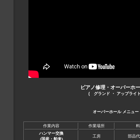
ピアノ修理・オーバーホー
( グランド ・ アップライト
オーバーホール メニュー
作業内容
作業場所
料
ハンマー交換
工房
部品代
(国産・舶来)