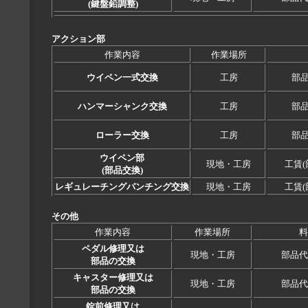
(鍵盤鉛調整)
アクション部
作業内容
作業場所
ウイペン一式交換
工房
部
ハンマーシャンク交換
工房
部
ローラー交換
工房
部
ウイペン部
現地・工房
工賃(
(部品交換)
レギュレーチングパンチング交換
現地・工房
工賃(
その他
作業内容
作業場所
料
ペダル修理又は
現地・工房
部品代
部品の交換
キャスター修理又は
現地・工房
部品代
部品の交換
錠前修理又は