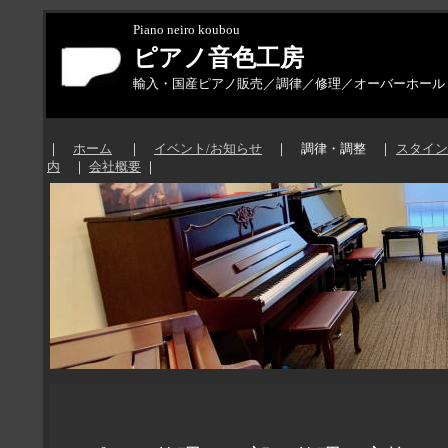
Piano neiro koubou
ピアノ音色工房
輸入・国産ピアノ販売／調律／修理／オーバーホール
｜
ホーム
｜
イベント/お知らせ
｜
調律・調整
｜
スタイン
内
｜
会社概要
｜